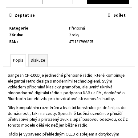
č
u
j
Zeptat se
Sdílet
e
m
Kategorie
:
Přenosná
e
Záruka
:
2 roky
EAN
:
4711317996325
WR-
9
Popis
Diskuze
MIDNIGHT
OAK
Sangean CP-100D je jedinečné přenosné rádio, které kombinuje
3
elegantní retro design s moderními technologiemi. Svým
590
Kč
vzhledem připomíná klasický gramofon, ale uvnitř ukrývá
plnohodnotné digitální rádio s podporou DAB+ a FM, doplněné o
Bluetooth konektivitu pro bezdrátové streamování hudby.
Díky kompaktním rozměrům a kvalitní konstrukci je ideální jak do
domácnosti, tak i na cesty. Speciálně laděná ozvučnice přináší
překvapivě plný a přirozený zvuk s lepší basovou odezvou, což z
tohoto modelu dělá víc než jen běžné rádio.
Rádio je vybaveno přehledným OLED displejem a dotykovým