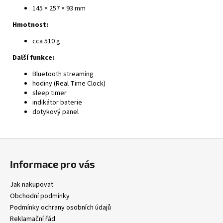
145 × 257 × 93 mm
Hmotnost:
cca 510 g
Další funkce:
Bluetooth streaming
hodiny (Real Time Clock)
sleep timer
indikátor baterie
dotykový panel
Z
á
Informace pro vás
p
a
Jak nakupovat
t
Obchodní podmínky
í
Podmínky ochrany osobních údajů
Reklamační řád