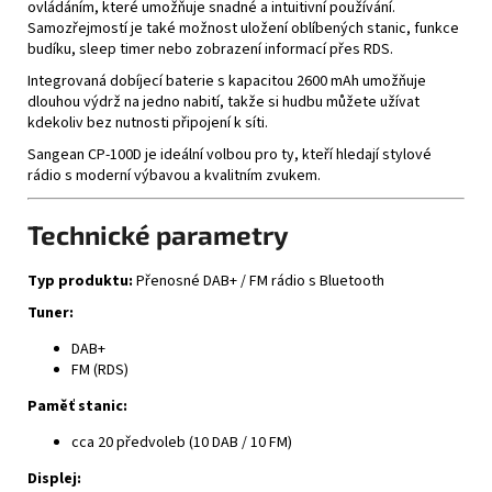
ovládáním, které umožňuje snadné a intuitivní používání.
Samozřejmostí je také možnost uložení oblíbených stanic, funkce
budíku, sleep timer nebo zobrazení informací přes RDS.
Integrovaná dobíjecí baterie s kapacitou 2600 mAh umožňuje
dlouhou výdrž na jedno nabití, takže si hudbu můžete užívat
kdekoliv bez nutnosti připojení k síti.
Sangean CP-100D je ideální volbou pro ty, kteří hledají stylové
rádio s moderní výbavou a kvalitním zvukem.
Technické parametry
Typ produktu:
Přenosné DAB+ / FM rádio s Bluetooth
Tuner:
DAB+
FM (RDS)
Paměť stanic:
cca 20 předvoleb (10 DAB / 10 FM)
Displej: