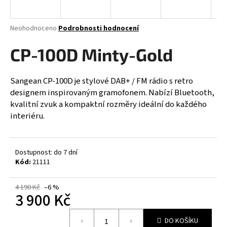
a
j
Průměrné
Neohodnoceno
Podrobnosti hodnocení
í
hodnocení
produktu
CP-100D Minty-Gold
t
je
?
0,0
z
Sangean CP-100D je stylové DAB+ / FM rádio s retro
5
designem inspirovaným gramofonem. Nabízí Bluetooth,
hvězdiček.
kvalitní zvuk a kompaktní rozměry ideální do každého
interiéru.
HLEDAT
Dostupnost: do 7 dní
D
Kód:
21111
o
p
4 190 Kč
–6 %
3 900 Kč
o
r
Měrná
u
DO KOŠÍKU
cena: