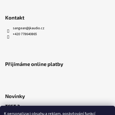
Kontakt
sangean
@
jkaudio.cz
+420 778640865
Přijímáme online platby
Novinky
TEST 2
K personalizaci obsahu a reklam, poskytování funkcí
21.7.2026