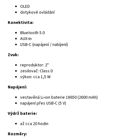
OLED
dotykové ovládání
Konektivita:
Bluetooth 5.0
AUX-In
USB-C (napájení / nabíjení)
Zvuk:
reproduktor: 2"
zesilovač: Class D
výkon: cca 1,5 W
Napájení:
vestavěná Li-ion baterie 18650 (2600 mAh)
napájení přes USB-C (5 V)
Výdrž baterie:
až cca 20 hodin
Rozměry: