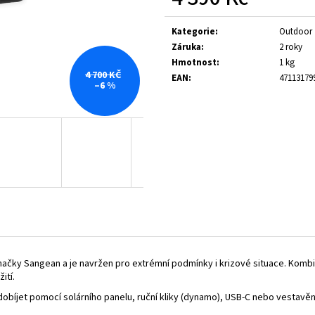
CP-100D MINTY-GOLD
MMR-99 DAB ARCT
Měrná
3 900 Kč
4 390 Kč
cena:
Kategorie
:
Outdoor
Původně:
4 190 Kč
Původně:
4 700 Kč
Záruka
:
2 roky
Hmotnost
:
1 kg
4 700 KČ
EAN
:
47113179
–6 %
čky Sangean a je navržen pro extrémní podmínky i krizové situace. Kombin
ití.
dobíjet pomocí solárního panelu, ruční kliky (dynamo), USB-C nebo vestavěné