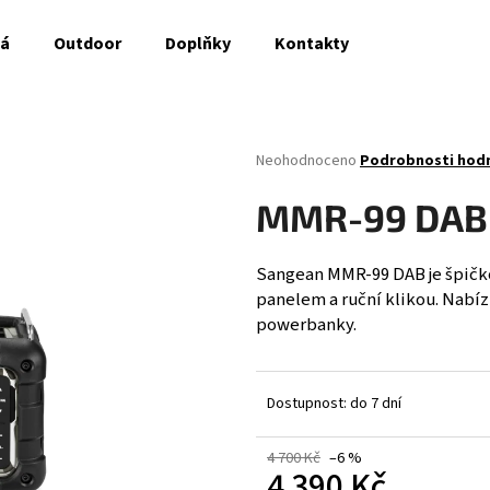
ná
Outdoor
Doplňky
Kontakty
Co potřebujete najít?
Průměrné
Neohodnoceno
Podrobnosti hod
hodnocení
produktu
HLEDAT
MMR-99 DAB 
je
0,0
z
Sangean MMR-99 DAB je špičko
5
panelem a ruční klikou. Nabíz
Doporučujeme
hvězdiček.
powerbanky.
Dostupnost: do 7 dní
4 700 Kč
–6 %
4 390 Kč