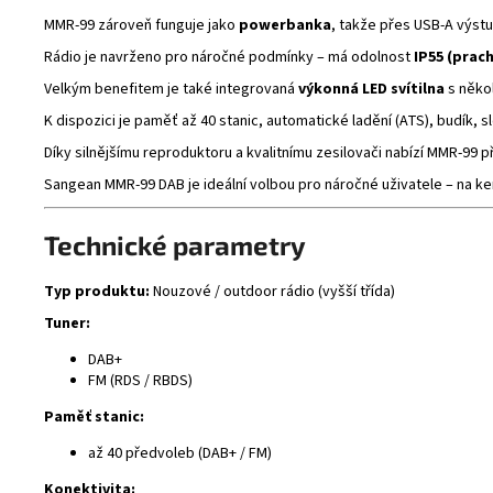
MMR-99 zároveň funguje jako
powerbanka
, takže přes USB-A výstu
Rádio je navrženo pro náročné podmínky – má odolnost
IP55 (prac
Velkým benefitem je také integrovaná
výkonná LED svítilna
s někol
K dispozici je paměť až 40 stanic, automatické ladění (ATS), budík, 
Díky silnějšímu reproduktoru a kvalitnímu zesilovači nabízí MMR-99 
Sangean MMR-99 DAB je ideální volbou pro náročné uživatele – na k
Technické parametry
Typ produktu:
Nouzové / outdoor rádio (vyšší třída)
Tuner:
DAB+
FM (RDS / RBDS)
Paměť stanic:
až 40 předvoleb (DAB+ / FM)
Konektivita: