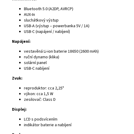
Bluetooth 5.0 (A2DP, AVRCP)
AUX-In
sluchátkový výstup
USB-A (výstup – powerbanka 5V / 1A)
USB-C (napájení / nabíjení)
Napájení:
vestavěná Li-ion baterie 18650 (2600 mAh)
ruční dynamo (klika)
solární panel
USB-C nabíjení
Zvuk:
reproduktor: cca 2,25"
výkon: cca 1,5 W
zesilovač: Class D
Displej:
LCD s podsvícením
indikátor baterie a nabíjení