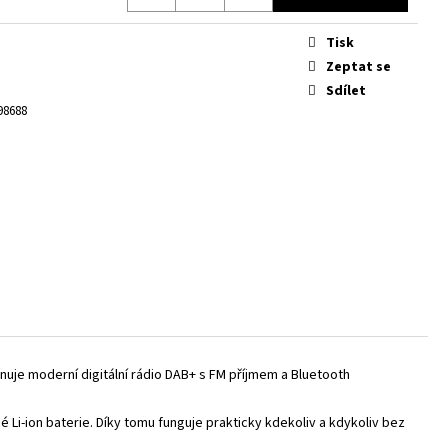
IC CAMO
Tisk
Zeptat se
Sdílet
98688
uje moderní digitální rádio DAB+ s FM příjmem a Bluetooth
 Li-ion baterie. Díky tomu funguje prakticky kdekoliv a kdykoliv bez