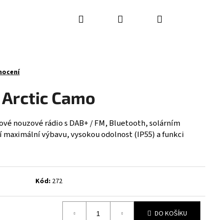
Hledat
Přihlášení
Nákupní
košík
nocení
Arctic Camo
vé nouzové rádio s DAB+ / FM, Bluetooth, solárním
í maximální výbavu, vysokou odolnost (IP55) a funkci
Kód:
272
Následující
DO KOŠÍKU