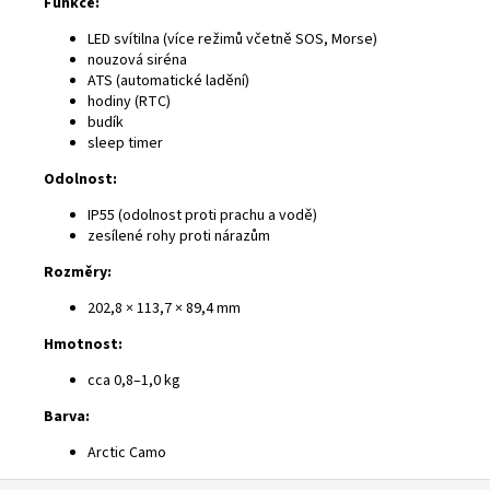
Funkce:
LED svítilna (více režimů včetně SOS, Morse)
nouzová siréna
ATS (automatické ladění)
hodiny (RTC)
budík
sleep timer
Odolnost:
IP55 (odolnost proti prachu a vodě)
zesílené rohy proti nárazům
Rozměry:
202,8 × 113,7 × 89,4 mm
Hmotnost:
cca 0,8–1,0 kg
Barva:
Arctic Camo