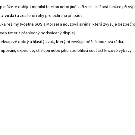
p můžete dobíjet mobilní telefon nebo jiné zařízení – klíčová funkce při v
h a voda)
a zesílené rohy pro ochranu při pádu.
ika režimy (včetně SOS a Morse) a nouzová siréna, která zvyšuje bezpečnos
sleep timer a přehledný podsvícený displej.
překvapivě dobrý a hlasitý zvuk, který převyšuje běžná nouzová rádia.
empování, expedice, chalupu nebo jako spolehlivá součást krizové výbavy.