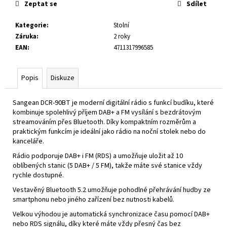
č
Zeptat se
Sdílet
u
j
Kategorie
:
Stolní
e
Záruka
:
2 roky
m
EAN
:
4711317996585
e
Popis
Diskuze
WR-
9
Sangean DCR-90BT je moderní digitální rádio s funkcí budíku, které
VINTAGE
WALNUT
kombinuje spolehlivý příjem DAB+ a FM vysílání s bezdrátovým
streamováním přes Bluetooth. Díky kompaktním rozměrům a
3
praktickým funkcím je ideální jako rádio na noční stolek nebo do
590
kanceláře.
Kč
Rádio podporuje DAB+ i FM (RDS) a umožňuje uložit až 10
oblíbených stanic (5 DAB+ / 5 FM), takže máte své stanice vždy
rychle dostupné.
Vestavěný Bluetooth 5.2 umožňuje pohodlné přehrávání hudby ze
smartphonu nebo jiného zařízení bez nutnosti kabelů.
Velkou výhodou je automatická synchronizace času pomocí DAB+
nebo RDS signálu, díky které máte vždy přesný čas bez