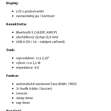
Displej:
LCD s podsvícením
nastavitelný jas / kontrast
Konektivita:
Bluetooth 5.2 (A2DP, AVRCP)
sluchátkový výstup (3,5 mm)
USB-A (5V / 1A – nabíjení zařízení)
Zvuk:
reproduktor: cca 2,25"
výkon: cca 2,1 W
impedance: 4 Ω
Funkce:
automatické nastavení času (DAB+ / RDS)
2× budík (rádio / buzzer)
snooze
sleep timer
nap timer