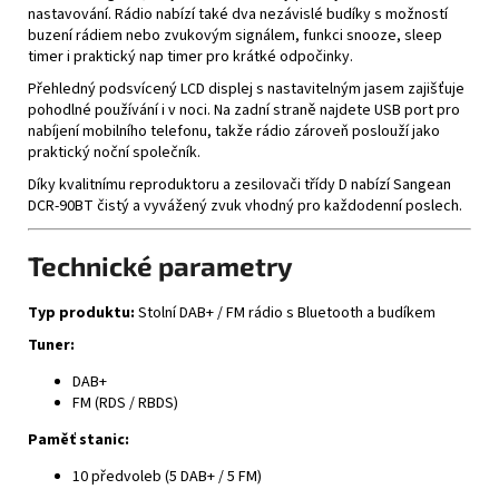
nastavování. Rádio nabízí také dva nezávislé budíky s možností
buzení rádiem nebo zvukovým signálem, funkci snooze, sleep
timer i praktický nap timer pro krátké odpočinky.
Přehledný podsvícený LCD displej s nastavitelným jasem zajišťuje
pohodlné používání i v noci. Na zadní straně najdete USB port pro
nabíjení mobilního telefonu, takže rádio zároveň poslouží jako
praktický noční společník.
Díky kvalitnímu reproduktoru a zesilovači třídy D nabízí Sangean
DCR-90BT čistý a vyvážený zvuk vhodný pro každodenní poslech.
Technické parametry
Typ produktu:
Stolní DAB+ / FM rádio s Bluetooth a budíkem
Tuner:
DAB+
FM (RDS / RBDS)
Paměť stanic:
10 předvoleb (5 DAB+ / 5 FM)