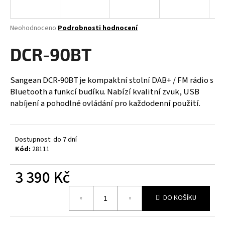
a
j
Průměrné
Neohodnoceno
Podrobnosti hodnocení
í
hodnocení
produktu
DCR-90BT
t
je
?
0,0
z
Sangean DCR-90BT je kompaktní stolní DAB+ / FM rádio s
5
Bluetooth a funkcí budíku. Nabízí kvalitní zvuk, USB
hvězdiček.
nabíjení a pohodlné ovládání pro každodenní použití.
HLEDAT
Dostupnost: do 7 dní
Kód:
28111
D
o
3 390 Kč
p
Měrná
o
DO KOŠÍKU
cena:
r
u