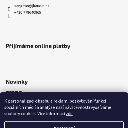
sangean
@
jkaudio.cz
+420 778640865
Přijímáme online platby
Novinky
TEST 2
K personalizaci obsahu a reklam, poskytování funkcí
21.7.2026
sociálních médií a analýze naší návštěvnosti využíváme
TEST 1
soubory cookies. Více informací
zde
.
11.7.2026