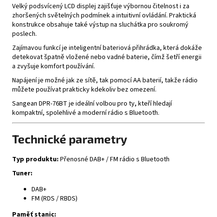
Velký podsvícený LCD displej zajišťuje výbornou čitelnost i za
zhoršených světelných podmínek a intuitivní ovládání. Praktická
konstrukce obsahuje také výstup na sluchátka pro soukromý
poslech.
Zajímavou funkcí je inteligentní bateriová přihrádka, která dokáže
detekovat špatně vložené nebo vadné baterie, čímž šetří energii
a zvyšuje komfort používání.
Napájení je možné jak ze sítě, tak pomocí AA baterií, takže rádio
můžete používat prakticky kdekoliv bez omezení.
Sangean DPR-76BT je ideální volbou pro ty, kteří hledají
kompaktní, spolehlivé a moderní rádio s Bluetooth.
Technické parametry
Typ produktu:
Přenosné DAB+ / FM rádio s Bluetooth
Tuner:
DAB+
FM (RDS / RBDS)
Paměť stanic: