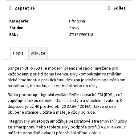
č
u
Zeptat se
Sdílet
j
e
Kategorie
:
Přenosná
m
Záruka
:
2 roky
e
EAN
:
4711317997148
ATS-
Popis
Diskuze
909X2
GRAPHITE
Sangean DPR-76BT je moderní přenosné rádio navržené pro
6
každodenní použití doma i venku. Díky kompaktním rozměrům,
890
nízké hmotnosti a praktickému designu je ideálním společníkem
Kč
na zahradu, do parku, na cestování nebo do dílny.
Původně:
8
Rádio podporuje digitální vysílání DAB+ i klasické FM (RDS), což
450
zajišťuje širokou nabídku stanic s čistým a stabilním zvukem. K
Kč
dispozici je až 40 předvoleb (20 DAB+ / 20 FM), takže si své
oblíbené stanice uložíte a máte je vždy po ruce.
Integrovaný Bluetooth umožňuje bezdrátové streamování hudby
ze smartphonu nebo tabletu. Díky podpoře profilů A2DP a AVRCP
můžete pohodlně ovládat přehrávání přímo z rádia.