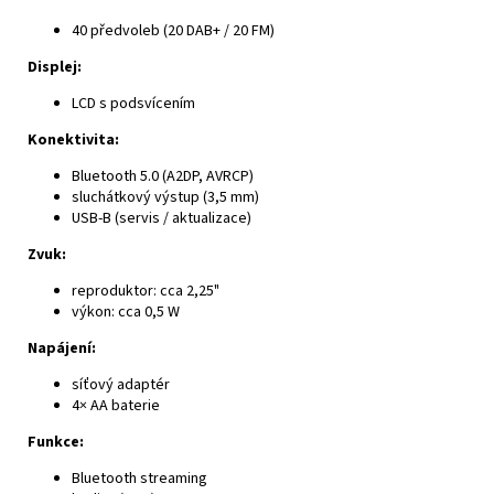
40 předvoleb (20 DAB+ / 20 FM)
Displej:
LCD s podsvícením
Konektivita:
Bluetooth 5.0 (A2DP, AVRCP)
sluchátkový výstup (3,5 mm)
USB-B (servis / aktualizace)
Zvuk:
reproduktor: cca 2,25"
výkon: cca 0,5 W
Napájení:
síťový adaptér
4× AA baterie
Funkce:
Bluetooth streaming