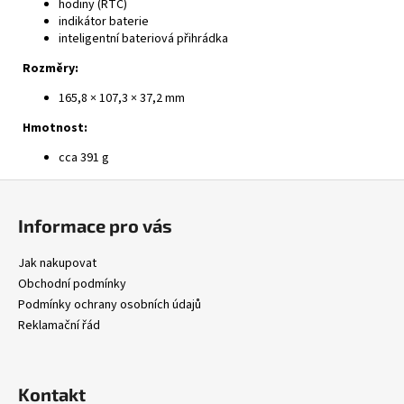
hodiny (RTC)
indikátor baterie
inteligentní bateriová přihrádka
Rozměry:
165,8 × 107,3 × 37,2 mm
Hmotnost:
cca 391 g
Z
á
Informace pro vás
p
a
Jak nakupovat
t
Obchodní podmínky
í
Podmínky ochrany osobních údajů
Reklamační řád
Kontakt