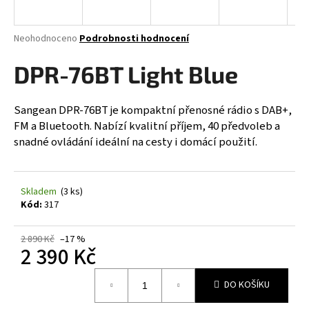
a
j
Průměrné
Neohodnoceno
Podrobnosti hodnocení
í
hodnocení
produktu
DPR-76BT Light Blue
t
je
?
0,0
z
Sangean DPR-76BT je kompaktní přenosné rádio s DAB+,
5
FM a Bluetooth. Nabízí kvalitní příjem, 40 předvoleb a
hvězdiček.
snadné ovládání ideální na cesty i domácí použití.
HLEDAT
Skladem
(3 ks)
Kód:
317
D
o
2 890 Kč
–17 %
2 390 Kč
p
o
Měrná
r
DO KOŠÍKU
cena:
u