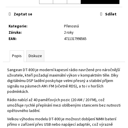
č
u
j
Zeptat se
Sdílet
e
m
Kategorie
:
Přenosná
e
Záruka
:
2 roky
EAN
:
4711317998565
ATS-
909X2
Popis
Diskuze
GRAPHITE
6
Sangean DT-800 je moderní kapesní rádio navržené pro náročnější
890
uživatele, kteří požadují maximální výkon v kompaktním těle. Díky
Kč
Původně:
digitálnímu DSP ladění poskytuje velmi přesný a stabilní příjem
8
signálu na pásmech AM i FM (včetně RDS), a to i v horších
450
podmínkách.
Kč
Rádio nabízí až 40 paměťových pozic (20 AM / 20 FM), což
umožňuje rychlé přepínání mezi oblíbenými stanicemi bez nutnosti
opětovného ladění.
Velkou výhodou modelu DT-800 je možnost dobíjení NiMH baterií
přímo v zařízení přes USB nebo napájecí adaptér, což výrazně