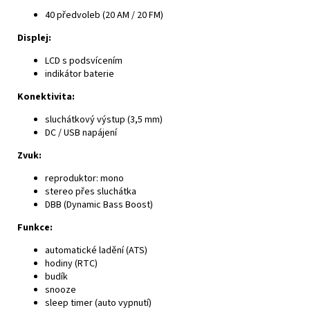
40 předvoleb (20 AM / 20 FM)
Displej:
LCD s podsvícením
indikátor baterie
Konektivita:
sluchátkový výstup (3,5 mm)
DC / USB napájení
Zvuk:
reproduktor: mono
stereo přes sluchátka
DBB (Dynamic Bass Boost)
Funkce:
automatické ladění (ATS)
hodiny (RTC)
budík
snooze
sleep timer (auto vypnutí)