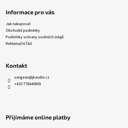
Z
á
Informace pro vás
p
a
Jak nakupovat
t
Obchodní podmínky
í
Podmínky ochrany osobních údajů
Reklamační řád
Kontakt
sangean
@
jkaudio.cz
+420 778640865
Přijímáme online platby