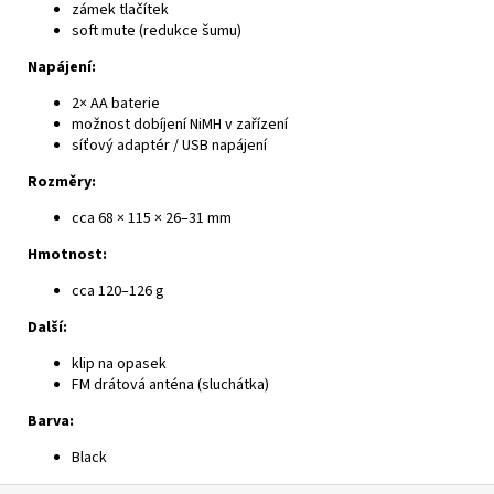
zámek tlačítek
soft mute (redukce šumu)
Napájení:
2× AA baterie
možnost dobíjení NiMH v zařízení
síťový adaptér / USB napájení
Rozměry:
cca 68 × 115 × 26–31 mm
Hmotnost:
cca 120–126 g
Další:
klip na opasek
FM drátová anténa (sluchátka)
Barva:
Black