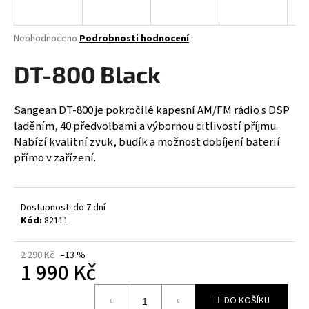
a
j
Průměrné
Neohodnoceno
Podrobnosti hodnocení
í
hodnocení
produktu
DT-800 Black
t
je
?
0,0
z
Sangean DT-800 je pokročilé kapesní AM/FM rádio s DSP
5
laděním, 40 předvolbami a výbornou citlivostí příjmu.
hvězdiček.
Nabízí kvalitní zvuk, budík a možnost dobíjení baterií
přímo v zařízení.
HLEDAT
Dostupnost: do 7 dní
D
Kód:
82111
o
p
2 290 Kč
–13 %
1 990 Kč
o
r
Měrná
u
DO KOŠÍKU
cena: