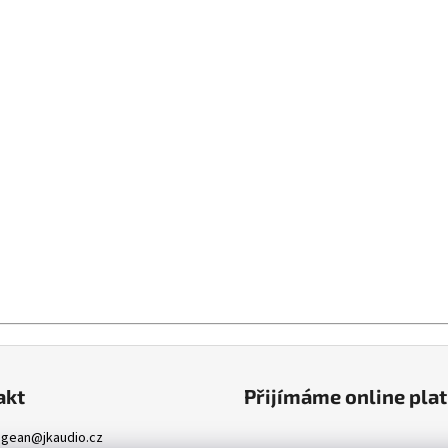
akt
Přijímáme online pla
ngean
@
jkaudio.cz