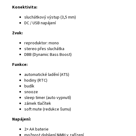
Konektivita:
sluchátkový výstup (3,5 mm)
DC / USB napájení
Zvuk:
reproduktor: mono
stereo přes sluchátka
DBB (Dynamic Bass Boost)
Funkce:
automatické ladění (ATS)
hodiny (RTC)
budík
snooze
sleep timer (auto vypnutí)
zámek tlačítek
soft mute (redukce šumu)
Napájení:
2× AA baterie
možnost dobíjení NiMH v zařízení