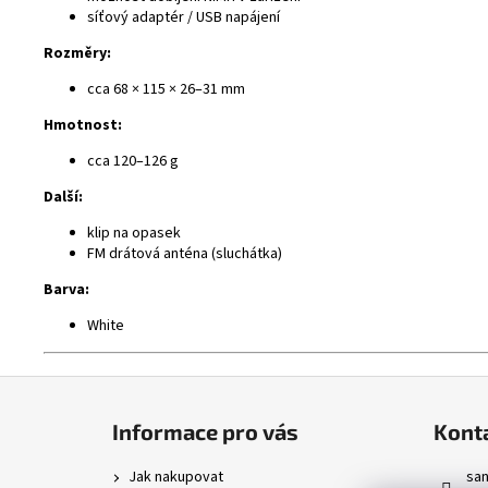
síťový adaptér / USB napájení
Rozměry:
cca 68 × 115 × 26–31 mm
Hmotnost:
cca 120–126 g
Další:
klip na opasek
FM drátová anténa (sluchátka)
Barva:
White
Z
á
Informace pro vás
Kont
p
a
Jak nakupovat
sa