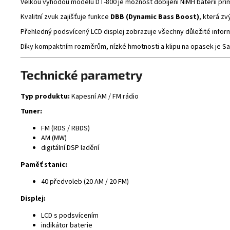
Velkou výhodou modelu DT-800 je možnost dobíjení NiMH baterií pří
Kvalitní zvuk zajišťuje funkce
DBB (Dynamic Bass Boost)
, která z
Přehledný podsvícený LCD displej zobrazuje všechny důležité inform
Díky kompaktním rozměrům, nízké hmotnosti a klipu na opasek je San
Technické parametry
Typ produktu:
Kapesní AM / FM rádio
Tuner:
FM (RDS / RBDS)
AM (MW)
digitální DSP ladění
Paměť stanic:
40 předvoleb (20 AM / 20 FM)
Displej:
LCD s podsvícením
indikátor baterie