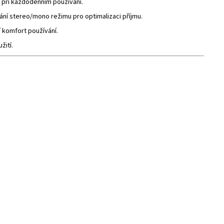
 při každodenním používání.
nání stereo/mono režimu pro optimalizaci příjmu.
 komfort používání.
žití.