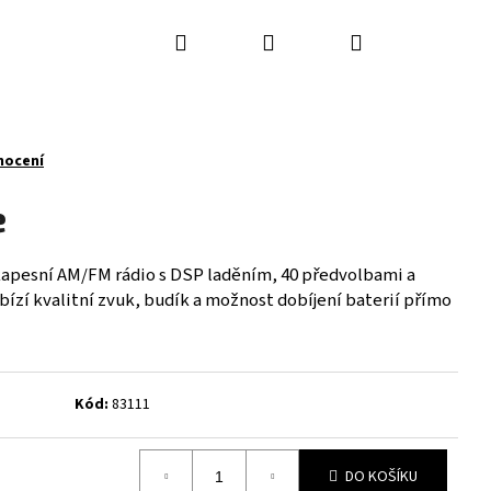
Hledat
Přihlášení
Nákupní
košík
nocení
e
kapesní AM/FM rádio s DSP laděním, 40 předvolbami a
bízí kvalitní zvuk, budík a možnost dobíjení baterií přímo
Kód:
83111
Následující
DO KOŠÍKU