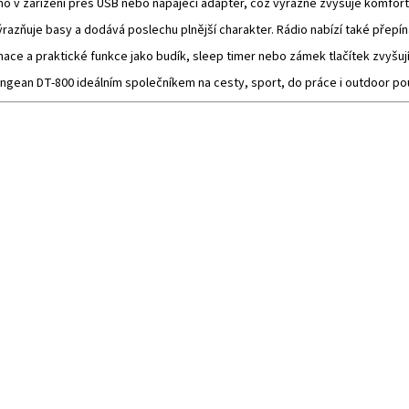
mo v zařízení přes USB nebo napájecí adaptér, což výrazně zvyšuje komfort
výrazňuje basy a dodává poslechu plnější charakter. Rádio nabízí také přepí
ace a praktické funkce jako budík, sleep timer nebo zámek tlačítek zvyšují
gean DT-800 ideálním společníkem na cesty, sport, do práce i outdoor pou