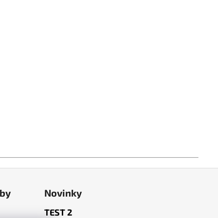
tby
Novinky
TEST 2