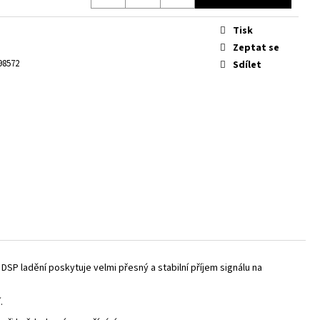
IC CAMO
Tisk
á
Zeptat se
98572
Sdílet
DSP ladění poskytuje velmi přesný a stabilní příjem signálu na
.