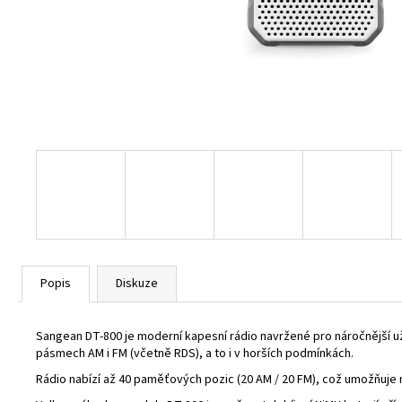
ATS-909X2 GRAPHITE
6 890 Kč
Původně:
8 450 Kč
Popis
Diskuze
Sangean DT-800 je moderní kapesní rádio navržené pro náročnější uživ
pásmech AM i FM (včetně RDS), a to i v horších podmínkách.
Rádio nabízí až 40 paměťových pozic (20 AM / 20 FM), což umožňuje 