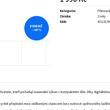
CP-100D MINTY-GOLD
MMR-99 DAB ARCT
Měrná
3 900 Kč
4 390 Kč
cena:
Kategorie
:
Přenosn
Původně:
4 190 Kč
Původně:
4 700 Kč
Záruka
:
2 roky
EAN
:
47113179
2 390 KČ
–16 %
atele, kteří požadují maximální výkon v kompaktním těle. Díky digitálnímu 
rychlé přepínání mezi oblíbenými stanicemi bez nutnosti opětovného ladění