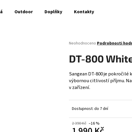
ná
Outdoor
Doplňky
Kontakty
Co potřebujete najít?
Průměrné
Neohodnoceno
Podrobnosti hod
hodnocení
produktu
HLEDAT
DT-800 Whit
je
0,0
z
Sangean DT-800 je pokročilé 
5
výbornou citlivostí příjmu. Na
Doporučujeme
hvězdiček.
v zařízení.
Dostupnost: do 7 dní
2 390 Kč
–16 %
1 990 Kč