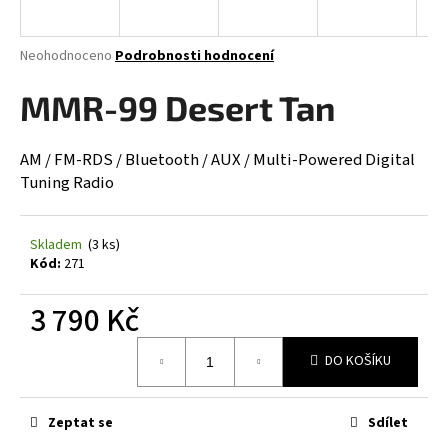
a
j
Průměrné
Neohodnoceno
Podrobnosti hodnocení
í
hodnocení
produktu
MMR-99 Desert Tan
t
je
?
0,0
z
AM / FM-RDS / Bluetooth / AUX / Multi-Powered Digital
5
Tuning Radio
hvězdiček.
HLEDAT
Skladem
(3 ks)
Kód:
271
3 790 Kč
D
o
Měrná
DO KOŠÍKU
p
cena:
o
r
Zeptat se
Sdílet
u