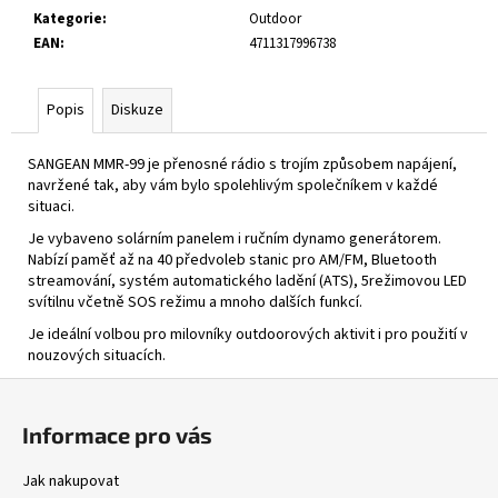
č
Kategorie
:
Outdoor
u
EAN
:
4711317996738
j
e
m
Popis
Diskuze
e
SANGEAN MMR-99 je přenosné rádio s trojím způsobem napájení,
navržené tak, aby vám bylo spolehlivým společníkem v každé
WR-
situaci.
7
PLUS
Je vybaveno solárním panelem i ručním dynamo generátorem.
MOONLIGHT
Nabízí paměť až na 40 předvoleb stanic pro AM/FM, Bluetooth
OAK
streamování, systém automatického ladění (ATS), 5režimovou LED
2
svítilnu včetně SOS režimu a mnoho dalších funkcí.
590
Kč
Je ideální volbou pro milovníky outdoorových aktivit i pro použití v
nouzových situacích.
Z
á
Informace pro vás
p
a
Jak nakupovat