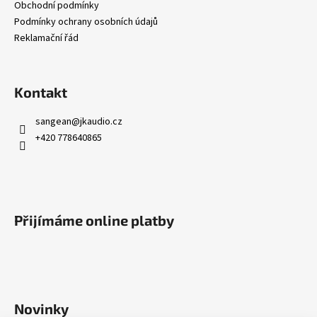
t
Obchodní podmínky
í
Podmínky ochrany osobních údajů
Reklamační řád
Kontakt
sangean
@
jkaudio.cz
+420 778640865
Přijímáme online platby
Novinky