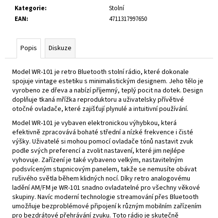
č
Kategorie
:
Stolní
u
EAN
:
4711317997650
j
e
m
Popis
Diskuze
e
Model WR-101 je retro Bluetooth stolní rádio, které dokonale
spojuje vintage estetiku s minimalistickým designem. Jeho tělo je
WR-
vyrobeno ze dřeva a nabízí příjemný, teplý pocit na dotek. Design
9
WHITE
doplňuje tkaná mřížka reproduktoru a uživatelsky přívětivé
OAK
otočné ovladače, které zajišťují plynulé a intuitivní používání.
3
Model WR-101 je vybaven elektronickou výhybkou, která
590
efektivně zpracovává bohaté střední a nízké frekvence i čisté
Kč
výšky. Uživatelé si mohou pomocí ovladače tónů nastavit zvuk
podle svých preferencí a zvolit nastavení, které jim nejlépe
vyhovuje. Zařízení je také vybaveno velkým, nastavitelným
podsvíceným stupnicovým panelem, takže se nemusíte obávat
rušivého světla během klidných nocí. Díky retro analogovému
ladění AM/FM je WR-101 snadno ovladatelné pro všechny věkové
skupiny. Navíc moderní technologie streamování přes Bluetooth
umožňuje bezproblémové připojení k různým mobilním zařízením
pro bezdrátové přehrávání zvuku. Toto rádio je skutečně