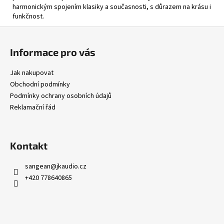
harmonickým spojením klasiky a současnosti, s důrazem na krásu i
funkčnost.
Z
á
Informace pro vás
p
a
Jak nakupovat
t
Obchodní podmínky
í
Podmínky ochrany osobních údajů
Reklamační řád
Kontakt
sangean
@
jkaudio.cz
+420 778640865