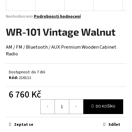
a
j
Průměrné
Neohodnoceno
Podrobnosti hodnocení
í
hodnocení
produktu
WR-101 Vintage Walnut
t
je
?
0,0
z
AM / FM / Bluetooth / AUX Premium Wooden Cabinet
5
Radio
hvězdiček.
HLEDAT
Dostupnost: do 7 dní
Kód:
216111
6 760 Kč
D
o
Měrná
DO KOŠÍKU
p
cena:
o
r
Zeptat se
Sdílet
u