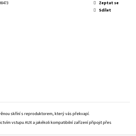
IC CAMO
Zeptat se
98473
Sdílet
věnou skříní s reproduktorem, který vás překvapí.
tvím vstupu AUX a jakékoli kompatibilní zařízení připojit přes