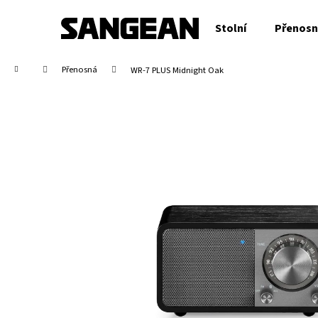
K
Přejít
na
o
Stolní
Přenos
obsah
Zpět
Zpět
š
do
do
í
Domů
Přenosná
WR-7 PLUS Midnight Oak
obchodu
obchodu
k