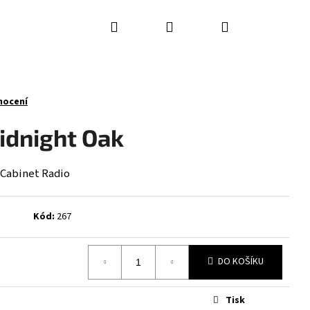
Hledat
Přihlášení
Nákupní
košík
nocení
idnight Oak
 Cabinet Radio
Kód:
267
DO KOŠÍKU
Následující
Tisk
á