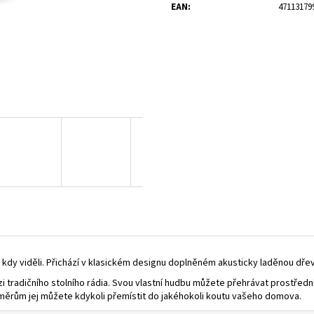
CP-100D MINTY-GOLD
MMR-99 DAB ARCT
EAN
:
47113179
3 900 Kč
4 390 Kč
Původně:
4 190 Kč
Původně:
4 700 Kč
 kdy viděli. Přichází v klasickém designu doplněném akusticky laděnou dře
tradičního stolního rádia. Svou vlastní hudbu můžete přehrávat prostřednic
ěrům jej můžete kdykoli přemístit do jakéhokoli koutu vašeho domova.