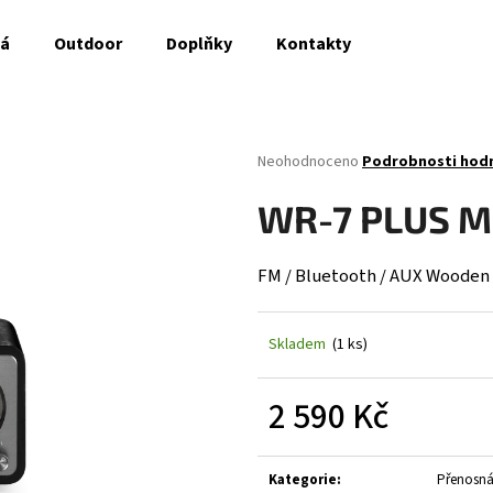
ná
Outdoor
Doplňky
Kontakty
Co potřebujete najít?
Průměrné
Neohodnoceno
Podrobnosti hod
hodnocení
produktu
HLEDAT
WR-7 PLUS M
je
0,0
z
FM / Bluetooth / AUX Wooden
5
Doporučujeme
hvězdiček.
Skladem
(1 ks)
2 590 Kč
Měrná
cena:
Kategorie
:
Přenosn