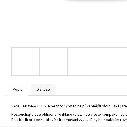
ATS-909X2 GRAPHITE
6 890 Kč
Původně:
8 450 Kč
Popis
Diskuze
SANGEAN
WR-7 PLUS je bezpochyby to nejpůvabnější rádio, jaké jste
Poslouchejte své oblíbené rozhlasové stanice v této kompaktní verzi 
Bluetooth pro bezdrátové streamování zvuku. Díky kompaktním rozm